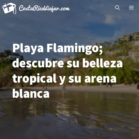
Saltar
Me
al
contenido
Playa Flamingo;
descubre su belleza
tropical y su arena
blanca